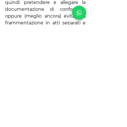
quindi pretendere e allegare la 
documentazione di conformità, 
oppure (meglio ancora) evitare la 
frammentazione in atti separati e 
concentrare la dismissione in un 
unico atto contestuale sottoscritto 
da tutti i comproprietari davanti a 
un solo notaio, così da predisporre 
una sola filiera documentale. 
E veniamo alle conseguenze per il 
notaio. Se l’atto è colpito da nullità 
testuale perché manca un allegato 
richiesto dalla legge, il problema 
non è solo per il cliente (che resta 
proprietario e non raggiunge lo 
scopo), ma diventa anche un tema 
di responsabilità professionale e, 
potenzialmente, disciplinare. Il 
quadro generale sul controllo di 